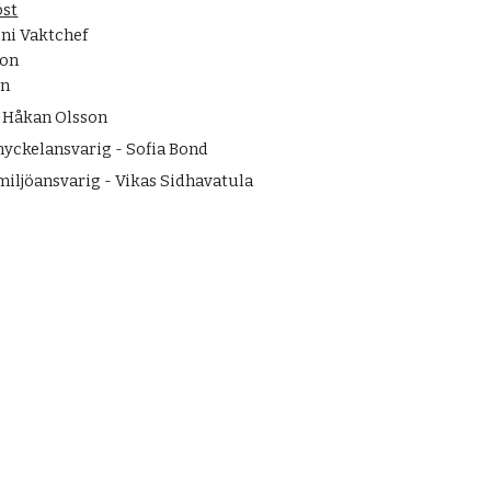
os
t
ni Vaktchef
son
on
 Håkan Olsson
nyckelansvarig - Sofia Bond
miljöansvarig - Vikas Sidhavatula