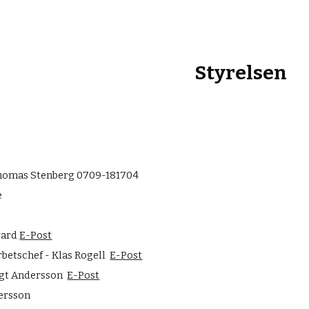
ip to main content
Skip to navigat
Styrelsen
homas Stenberg 0709-181704
e
irard
E-Post
etschef - Klas Rogell
E-Post
ngt Andersson
E-Post
tersson