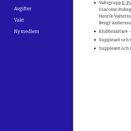
Vaktgrupp
E-P
Avgifter
Giacomo Rubeg
Henrik Valters
Vakt
Bengt Anderss
Ny medlem
Klubbmästare -
Suppleant och 
Suppleant och 