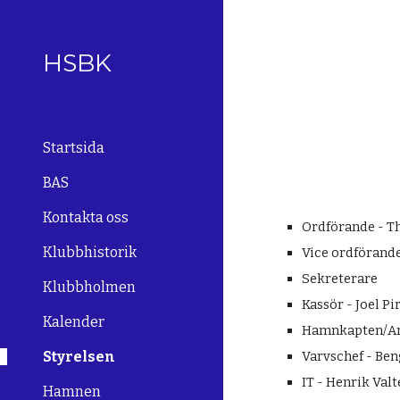
Sk
HSBK
Startsida
BAS
Kontakta oss
Ordförande - T
Klubbhistorik
Vice ordförand
Sekreterare
Klubbholmen
Kassör - Joel P
Kalender
Hamnkapten/Arb
Styrelsen
Varvschef - Be
IT - Henrik Val
Hamnen